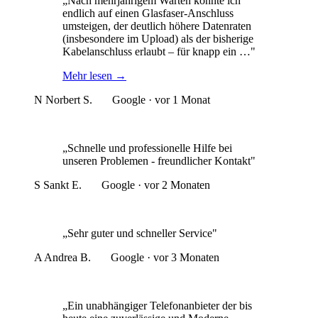
„Nach mehrjährigem Warten konnte ich
endlich auf einen Glasfaser-Anschluss
umsteigen, der deutlich höhere Datenraten
(insbesondere im Upload) als der bisherige
Kabelanschluss erlaubt – für knapp ein …"
Mehr lesen
→
N
Norbert S.
Google · vor 1 Monat
„Schnelle und professionelle Hilfe bei
unseren Problemen - freundlicher Kontakt"
S
Sankt E.
Google · vor 2 Monaten
„Sehr guter und schneller Service"
A
Andrea B.
Google · vor 3 Monaten
„Ein unabhängiger Telefonanbieter der bis