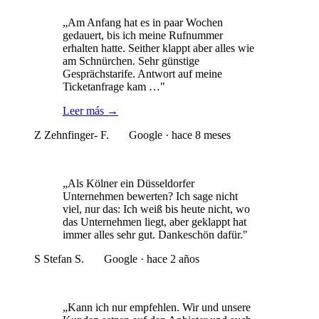
„Am Anfang hat es in paar Wochen
gedauert, bis ich meine Rufnummer
erhalten hatte. Seither klappt aber alles wie
am Schnürchen. Sehr günstige
Gesprächstarife. Antwort auf meine
Ticketanfrage kam …"
Leer más
→
Z
Zehnfinger- F.
Google · hace 8 meses
„Als Kölner ein Düsseldorfer
Unternehmen bewerten? Ich sage nicht
viel, nur das: Ich weiß bis heute nicht, wo
das Unternehmen liegt, aber geklappt hat
immer alles sehr gut. Dankeschön dafür."
S
Stefan S.
Google · hace 2 años
„Kann ich nur empfehlen. Wir und unsere