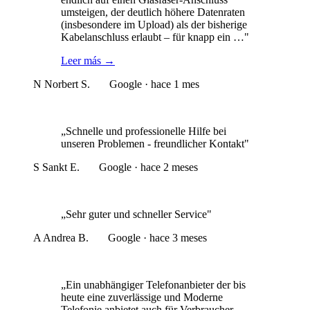
umsteigen, der deutlich höhere Datenraten
(insbesondere im Upload) als der bisherige
Kabelanschluss erlaubt – für knapp ein …"
Leer más
→
N
Norbert S.
Google · hace 1 mes
„Schnelle und professionelle Hilfe bei
unseren Problemen - freundlicher Kontakt"
S
Sankt E.
Google · hace 2 meses
„Sehr guter und schneller Service"
A
Andrea B.
Google · hace 3 meses
„Ein unabhängiger Telefonanbieter der bis
heute eine zuverlässige und Moderne
Telefonie anbietet auch für Verbraucher.