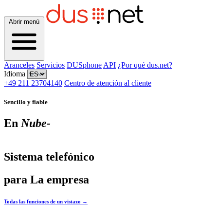
Abrir menú
Aranceles
Servicios
DUSphone
API
¿Por qué dus.net?
Idioma
+49 211 23704140
Centro de atención al cliente
Sencillo y fiable
En
Nube-
Sistema telefónico
para
La empresa
Todas las funciones de un vistazo
→