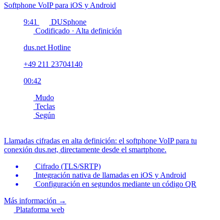
Softphone VoIP para iOS y Android
9:41
DUSphone
Codificado · Alta definición
dus.net Hotline
+49 211 23704140
00:42
Mudo
Teclas
Según
Llamadas cifradas en alta definición: el softphone VoIP para tu
conexión dus.net, directamente desde el smartphone.
Cifrado (TLS/SRTP)
Integración nativa de llamadas en iOS y Android
Configuración en segundos mediante un código QR
Más información
→
Plataforma web