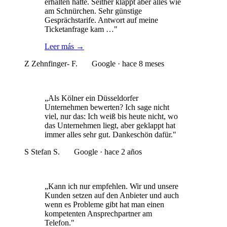
erhalten hatte. Seither klappt aber alles wie
am Schnürchen. Sehr günstige
Gesprächstarife. Antwort auf meine
Ticketanfrage kam …"
Leer más
→
Z
Zehnfinger- F.
Google · hace 8 meses
„Als Kölner ein Düsseldorfer
Unternehmen bewerten? Ich sage nicht
viel, nur das: Ich weiß bis heute nicht, wo
das Unternehmen liegt, aber geklappt hat
immer alles sehr gut. Dankeschön dafür."
S
Stefan S.
Google · hace 2 años
„Kann ich nur empfehlen. Wir und unsere
Kunden setzen auf den Anbieter und auch
wenn es Probleme gibt hat man einen
kompetenten Ansprechpartner am
Telefon."