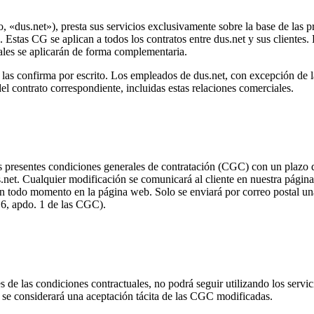
«dus.net»), presta sus servicios exclusivamente sobre la base de las p
as CG se aplican a todos los contratos entre dus.net y sus clientes. E
uales se aplicarán de forma complementaria.
t las confirma por escrito. Los empleados de dus.net, con excepción de l
el contrato correspondiente, incluidas estas relaciones comerciales.
as presentes condiciones generales de contratación (CGC) con un plazo
dus.net. Cualquier modificación se comunicará al cliente en nuestra pág
en todo momento en la página web. Solo se enviará por correo postal una
. 6, apdo. 1 de las CGC).
s de las condiciones contractuales, no podrá seguir utilizando los servici
 se considerará una aceptación tácita de las CGC modificadas.