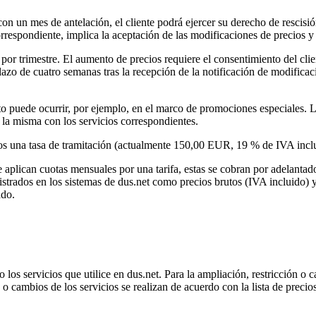
on un mes de antelación, el cliente podrá ejercer su derecho de rescisió
orrespondiente, implica la aceptación de las modificaciones de precios y 
or trimestre. El aumento de precios requiere el consentimiento del clie
lazo de cuatro semanas tras la recepción de la notificación de modifica
sto puede ocurrir, por ejemplo, en el marco de promociones especiales
la misma con los servicios correspondientes.
mos una tasa de tramitación (actualmente 150,00 EUR, 19 % de IVA inclu
e aplican cuotas mensuales por una tarifa, estas se cobran por adelantado
istrados en los sistemas de dus.net como precios brutos (IVA incluido) y 
ado.
 los servicios que utilice en dus.net. Para la ampliación, restricción o
s o cambios de los servicios se realizan de acuerdo con la lista de preci