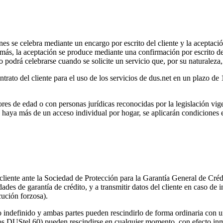
nes se celebra mediante un encargo por escrito del cliente y la aceptació
ás, la aceptación se produce mediante una confirmación por escrito de
to podrá celebrarse cuando se solicite un servicio que, por su naturaleza
ntrato del cliente para el uso de los servicios de dus.net en un plazo de
ores de edad o con personas jurídicas reconocidas por la legislación vi
 haya más de un acceso individual por hogar, se aplicarán condiciones e
 cliente ante la Sociedad de Protección para la Garantía General de Créd
dades de garantía de crédito, y a transmitir datos del cliente en caso de 
cución forzosa).
po indefinido y ambas partes pueden rescindirlo de forma ordinaria con un
guos DUStel 60) pueden rescindirse en cualquier momento, con efecto inm