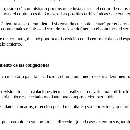
ato, este será suministrado por dus.net e instalado en el centro de datos
nima del contrato es de 3 meses. Las posibles tarifas únicas vencerán en
o él tendrá acceso completo al sistema. dus.net solo actuará por encargo 
tractuales relativos al servidor raíz se definen en el contrato del serv
 del contrato, dus.net pondrá a disposición en el centro de datos el espa
 alojamiento.
miento de las obligaciones
ctrica necesaria para la instalación, el funcionamiento y el mantenimient
visión de las instalaciones técnicas realizada a raíz de una notificación
e debería haberlo detectado mediante una comprobación razonable.
ales, datos bancarios, dirección postal o similares) son correctos y que
lquier cambio en su nombre, su dirección (en el caso de empresas, tambi