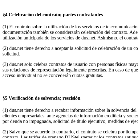
§4 Celebración del contrato; partes contratantes
(1) El contrato sobre la utilización de los servicios de telecomunicacio
documentación también se considerarán celebración del contrato. Adem
utilización anticipada de los servicios de dus.net. Asimismo, el contra
(2) dus.net tiene derecho a aceptar la solicitud de celebración de un co
solicitud.
(3) dus.net solo celebra contratos de usuario con personas físicas may
sus relaciones de representación legalmente prescritas. En caso de que
acceso individual no se concederán cuotas gratuitas.
§5 Verificación de solvencia; rescisión
(1) dus.net tiene derecho a recabar información sobre la solvencia del
clientes empresariales, ante agencias de información crediticia y socie
por deuda no impugnada, solicitud de título ejecutivo, medidas de eje
(2) Salvo que se acuerde lo contrario, el contrato se celebra por tiem
contrato. Las tarifas de prepago DUStel starter (y los contratos anti