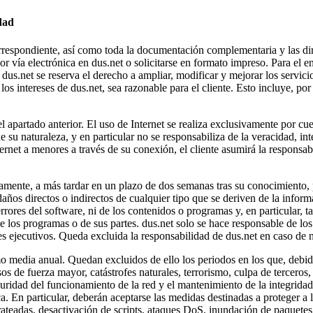
dad
orrespondiente, así como toda la documentación complementaria y las dire
vía electrónica en dus.net o solicitarse en formato impreso. Para el env
. dus.net se reserva el derecho a ampliar, modificar y mejorar los servici
los intereses de dus.net, sea razonable para el cliente. Esto incluye, po
el apartado anterior. El uso de Internet se realiza exclusivamente por cu
su naturaleza, y en particular no se responsabiliza de la veracidad, in
ternet a menores a través de su conexión, el cliente asumirá la responsab
amente, a más tardar en un plazo de dos semanas tras su conocimiento, p
años directos o indirectos de cualquier tipo que se deriven de la informa
errores del software, ni de los contenidos o programas y, en particular, 
 de los programas o de sus partes. dus.net solo se hace responsable de lo
es ejecutivos. Queda excluida la responsabilidad de dus.net en caso de n
o media anual. Quedan excluidos de ello los periodos en los que, debido
os de fuerza mayor, catástrofes naturales, terrorismo, culpa de terceros, 
eguridad del funcionamiento de la red y el mantenimiento de la integrida
a. En particular, deberán aceptarse las medidas destinadas a proteger a l
ateadas, desactivación de scripts, ataques DoS, inundación de paquetes,