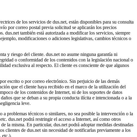
ctrices de los servicios de dus.net, están disponibles para su consulta
ío por correo postal previa solicitud se aplicarán los precios
os. dus.net también está autorizada a modificar los servicios, siempre
r ejemplo, modificaciones o adiciones legislativas, cambios técnicos o
enta y riesgo del cliente. dus.net no asume ninguna garantía ni
tegridad o conformidad de los contenidos con la legislación nacional o
ilidad exclusiva al respecto. El cliente es consciente de que algunos
or escrito o por correo electrónico. Sin perjuicio de las demás
ción que el cliente haya recibido en el marco de la utilización del
tampoco de los contenidos de Internet, ni de los soportes de datos
s daños que se deban a su propia conducta ilícita e intencionada o a la
egligencia leve.
 a problemas técnicos o similares, no sea posible la intervención o la
etc. dus.net podrá restringir el acceso a Internet, así como otros
d de la misma. En particular, dus.net podrá adoptar medidas destinadas
os clientes de dus.net sin necesidad de notificarlas previamente a los
 etc.).