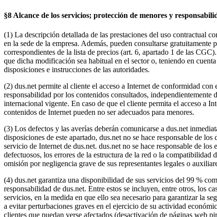
§8 Alcance de los servicios; protección de menores y responsabili
(1) La descripción detallada de las prestaciones del uso contractual c
en la sede de la empresa. Además, pueden consultarse gratuitamente por 
correspondientes de la lista de precios (art. 6, apartado 1 de las CGC)
que dicha modificación sea habitual en el sector o, teniendo en cuenta 
disposiciones e instrucciones de las autoridades.
(2) dus.net permite al cliente el acceso a Internet de conformidad con 
responsabilidad por los contenidos consultados, independientemente de 
internacional vigente. En caso de que el cliente permita el acceso a In
contenidos de Internet pueden no ser adecuados para menores.
(3) Los defectos y las averías deberán comunicarse a dus.net inmediat
disposiciones de este apartado, dus.net no se hace responsable de los d
servicio de Internet de dus.net. dus.net no se hace responsable de los 
defectuosos, los errores de la estructura de la red o la compatibilidad
omisión por negligencia grave de sus representantes legales o auxiliar
(4) dus.net garantiza una disponibilidad de sus servicios del 99 % com
responsabilidad de dus.net. Entre estos se incluyen, entre otros, los cas
servicios, en la medida en que ello sea necesario para garantizar la s
a evitar perturbaciones graves en el ejercicio de su actividad económic
clientes que puedan verse afectados (desactivación de páginas web pir