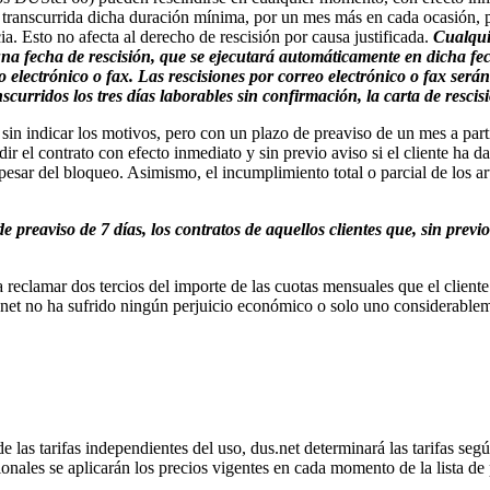
vez transcurrida dicha duración mínima, por un mes más en cada ocasió
ia. Esto no afecta al derecho de rescisión por causa justificada.
Cualquie
na fecha de rescisión, que se ejecutará automáticamente en dicha fech
electrónico o fax. Las rescisiones por correo electrónico o fax serán
curridos los tres días laborables sin confirmación, la carta de resci
 sin indicar los motivos, pero con un plazo de preaviso de un mes a part
 el contrato con efecto inmediato y sin previo aviso si el cliente ha da
pesar del bloqueo. Asimismo, el incumplimiento total o parcial de los art
e preaviso de 7 días, los contratos de aquellos clientes que, sin previ
 a reclamar dos tercios del importe de las cuotas mensuales que el client
us.net no ha sufrido ningún perjuicio económico o solo uno considerabl
de las tarifas independientes del uso, dus.net determinará las tarifas seg
ionales se aplicarán los precios vigentes en cada momento de la lista d