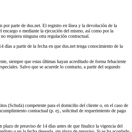
n por parte de dus.net. El registro en línea y la devolución de la
l encargo o mediante la ejecución del mismo, así como por la
, no requiera ninguna otra regulación contractual.
 14 días a partir de la fecha en que dus.net tenga conocimiento de la
gente, siempre que estas últimas hayan acreditado de forma fehaciente
speciales. Salvo que se acuerde lo contrario, a partir del segundo
itos (Schufa) competente para el domicilio del cliente o, en el caso de
incumplimiento contractual (p. ej., solicitud de requerimiento de pago
 plazo de preaviso de 14 días antes de que finalice la vigencia del
ediato o en la fecha deseada, sin plazo de preaviso. Si se ha acordado