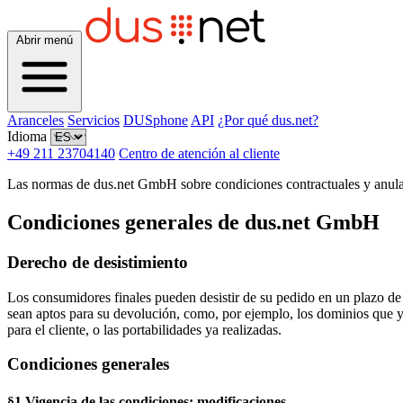
Abrir menú
Aranceles
Servicios
DUSphone
API
¿Por qué dus.net?
Idioma
+49 211 23704140
Centro de atención al cliente
Las normas de dus.net GmbH sobre condiciones contractuales y anulac
Condiciones generales de dus.net GmbH
Derecho de desistimiento
Los consumidores finales pueden desistir de su pedido en un plazo de 
sean aptos para su devolución, como, por ejemplo, los dominios que ya
para el cliente, o las portabilidades ya realizadas.
Condiciones generales
§1 Vigencia de las condiciones; modificaciones